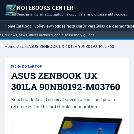
NOTEBOOKS CENTER
Benchmarks, reviews, laptop news, drivers, and disassembly guides
Home
Catálogo
Hub
Review
Notícias
Pesquisar
Drivers
Guias de desmontag
reviews, news, driver archives, and disassembly guides.
Home
/
ASUS
/
ASUS ZENBOOK UX 301LA 90NB0192-M03760
FICHA DO LAPTOP
ASUS ZENBOOK UX
301LA 90NB0192-M03760
Benchmark data, technical specifications, and photo
references for this notebook configuration.