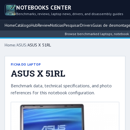
NOTEBOOKS CENTER
Benchmarks, reviews, laptop news, drivers, and disassembly guides
Home
Catálogo
Hub
Review
Notícias
Pesquisar
Drivers
Guias de desmontag
Browse benchmarked laptops, notebook intel
Home
/
ASUS
/
ASUS X 51RL
FICHA DO LAPTOP
ASUS X 51RL
Benchmark data, technical specifications, and photo
references for this notebook configuration.