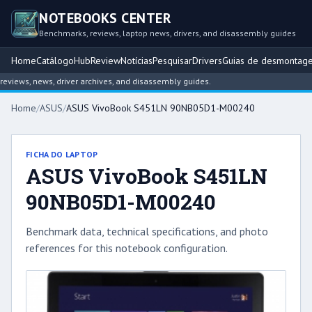
NOTEBOOKS CENTER
Benchmarks, reviews, laptop news, drivers, and disassembly guides
Home
Catálogo
Hub
Review
Notícias
Pesquisar
Drivers
Guias de desmontag
iews, news, driver archives, and disassembly guides.
Home
/
ASUS
/
ASUS VivoBook S451LN 90NB05D1-M00240
FICHA DO LAPTOP
ASUS VivoBook S451LN
90NB05D1-M00240
Benchmark data, technical specifications, and photo
references for this notebook configuration.