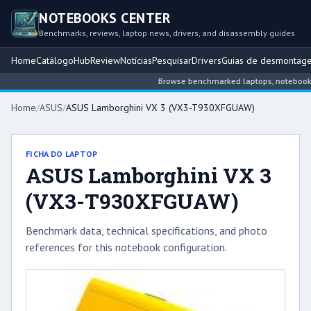
NOTEBOOKS CENTER
Benchmarks, reviews, laptop news, drivers, and disassembly guides
Home
Catálogo
Hub
Review
Notícias
Pesquisar
Drivers
Guias de desmontag
Browse benchmarked laptops, notebook inte
Home
/
ASUS
/
ASUS Lamborghini VX 3 (VX3-T930XFGUAW)
FICHA DO LAPTOP
ASUS Lamborghini VX 3
(VX3-T930XFGUAW)
Benchmark data, technical specifications, and photo
references for this notebook configuration.