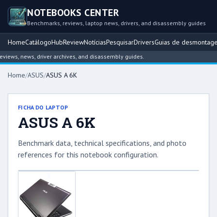
NOTEBOOKS CENTER
Benchmarks, reviews, laptop news, drivers, and disassembly guides
Home
Catálogo
Hub
Review
Notícias
Pesquisar
Drivers
Guias de desmontag
ews, news, driver archives, and disassembly guides.
Home
/
ASUS
/
ASUS A 6K
FICHA DO LAPTOP
ASUS A 6K
Benchmark data, technical specifications, and photo
references for this notebook configuration.