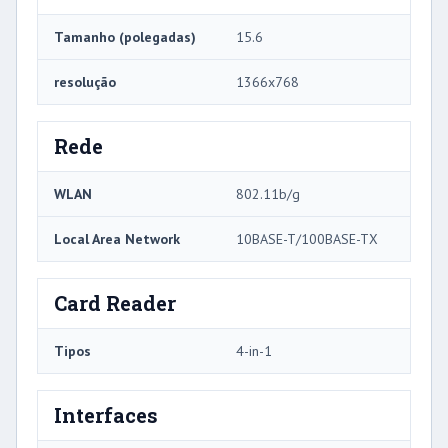
Tamanho (polegadas)
15.6
resolução
1366x768
Rede
WLAN
802.11b/g
Local Area Network
10BASE-T/100BASE-TX
Card Reader
Tipos
4-in-1
Interfaces