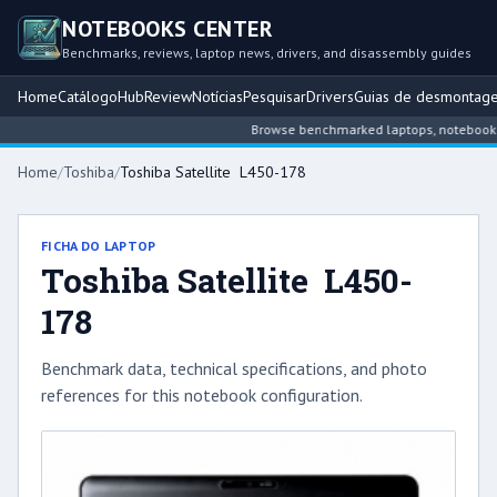
NOTEBOOKS CENTER
Benchmarks, reviews, laptop news, drivers, and disassembly guides
Home
Catálogo
Hub
Review
Notícias
Pesquisar
Drivers
Guias de desmontag
Browse benchmarked laptops, notebook inte
Home
/
Toshiba
/
Toshiba Satellite L450-178
FICHA DO LAPTOP
Toshiba Satellite L450-
178
Benchmark data, technical specifications, and photo
references for this notebook configuration.