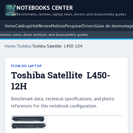
NOTEBOOKS CENTER
Benchmarks, reviews, laptop news, drivers, and disassembly guides
Home
Catálogo
Hub
Review
Notícias
Pesquisar
Drivers
Guias de desmontag
iews, news, driver archives, and disassembly guides.
Home
/
Toshiba
/
Toshiba Satellite L450-12H
FICHA DO LAPTOP
Toshiba Satellite L450-
12H
Benchmark data, technical specifications, and photo
references for this notebook configuration.