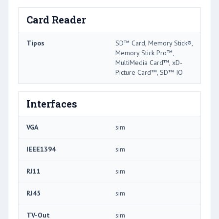
Card Reader
Tipos
SD™ Card, Memory Stick®,
Memory Stick Pro™,
MultiMedia Card™, xD-
Picture Card™, SD™ IO
Interfaces
VGA
sim
IEEE1394
sim
RJ11
sim
RJ45
sim
TV-Out
sim