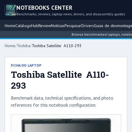
NOTEBOOKS CENTER
Benchmarks, reviews, laptop news, drivers, and disassembly guides
Home
Catálogo
Hub
Review
Notícias
Pesquisar
Drivers
Guias de desmontag
Browse benchmarked laptops, notebook i
Home
/
Toshiba
/
Toshiba Satellite A110-293
FICHA DO LAPTOP
Toshiba Satellite A110-
293
Benchmark data, technical specifications, and photo
references for this notebook configuration.