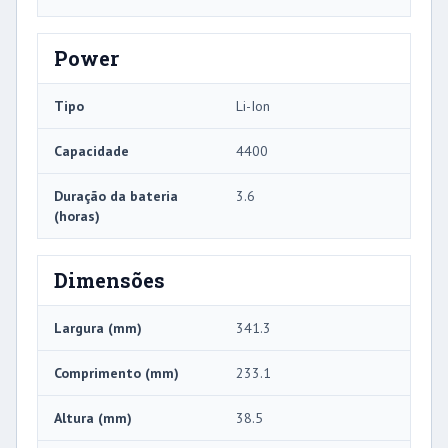
Power
Tipo
Li-Ion
Capacidade
4400
Duração da bateria
3.6
(horas)
Dimensões
Largura (mm)
341.3
Comprimento (mm)
233.1
Altura (mm)
38.5