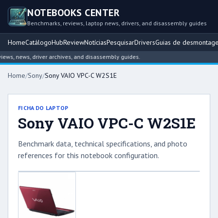
NOTEBOOKS CENTER
Benchmarks, reviews, laptop news, drivers, and disassembly guides
Home
Catálogo
Hub
Review
Notícias
Pesquisar
Drivers
Guias de desmontag
s, news, driver archives, and disassembly guides.
Home
/
Sony
/
Sony VAIO VPC-C W2S1E
FICHA DO LAPTOP
Sony VAIO VPC-C W2S1E
Benchmark data, technical specifications, and photo
references for this notebook configuration.