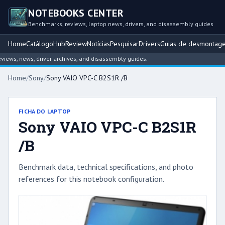
NOTEBOOKS CENTER
Benchmarks, reviews, laptop news, drivers, and disassembly guides
Home
Catálogo
Hub
Review
Notícias
Pesquisar
Drivers
Guias de desmontag
ws, news, driver archives, and disassembly guides.
Home
/
Sony
/
Sony VAIO VPC-C B2S1R /B
FICHA DO LAPTOP
Sony VAIO VPC-C B2S1R
/B
Benchmark data, technical specifications, and photo
references for this notebook configuration.