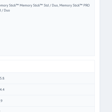
mory Stick™ Memory Stick™ Std / Duo, Memory Stick™ PRO
d / Duo
5.8
4.4
.9
7