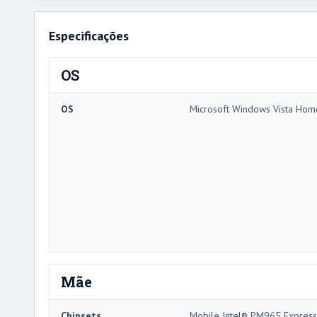
Especificações
OS
OS
Microsoft Windows Vista Ho
Mãe
Chipsets
Mobile Intel® PM965 Express