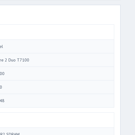
el
re 2 Duo T7100
00
0
48
R2 SDRAM