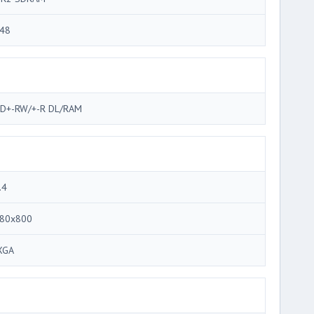
48
D+-RW/+-R DL/RAM
.4
80x800
XGA