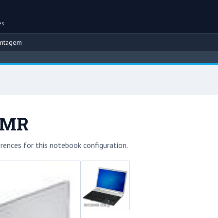
es
ontagem
1MR
rences for this notebook configuration.