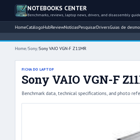
NOTEBOOKS CENTER
Benchmarks, reviews, laptop news, drivers, and disassembly guid
Home
Catálogo
Hub
Review
Notícias
Pesquisar
Drivers
Guias de desm
Home
/
Sony
/
Sony VAIO VGN-F Z11MR
FICHA DO LAPTOP
Sony VAIO VGN-F Z1
Benchmark data, technical specifications, and photo refe