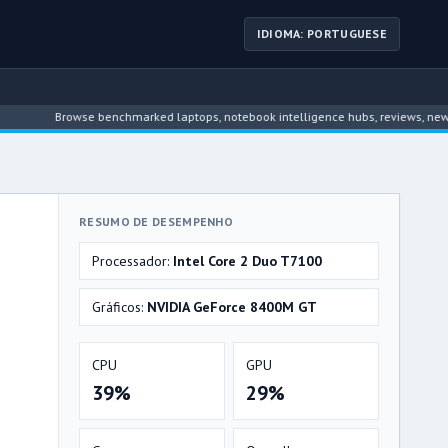
IDIOMA: PORTUGUESE
Browse benchmarked laptops, notebook intelligence hubs, reviews, news, drive
RESUMO DE DESEMPENHO
Processador:
Intel Core 2 Duo T7100
Gráficos:
NVIDIA GeForce 8400M GT
CPU
GPU
39%
29%