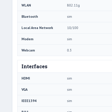
WLAN
802.11g
Bluetooth
sim
Local Area Network
10/100
Modem
sim
Webcam
0.3
Interfaces
HDMI
sim
VGA
sim
IEEE1394
sim
RJ11
sim