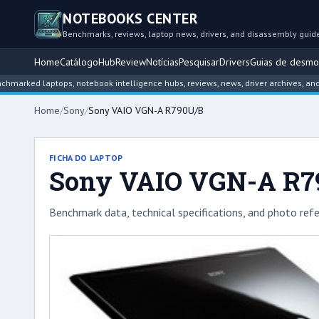
NOTEBOOKS CENTER
Benchmarks, reviews, laptop news, drivers, and disassembly guid
Home
Catálogo
Hub
Review
Notícias
Pesquisar
Drivers
Guias de desm
ed laptops, notebook intelligence hubs, reviews, news, driver archives, and dis
Home
/
Sony
/
Sony VAIO VGN-A R790U/B
FICHA DO LAPTOP
Sony VAIO VGN-A R7
Benchmark data, technical specifications, and photo refe