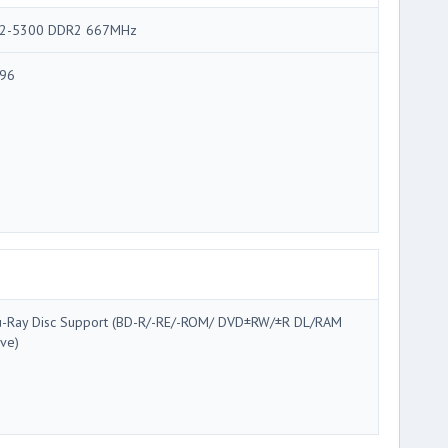
2-5300 DDR2 667MHz
96
u-Ray Disc Support (BD-R/-RE/-ROM/ DVD±RW/±R DL/RAM
ive)