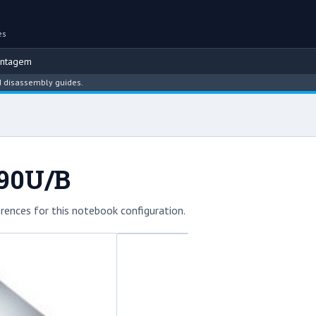
es
ontagem
assembly guides.
90U/B
rences for this notebook configuration.