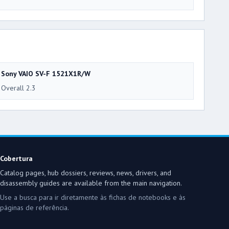
Sony VAIO SV-F 1521X1R/W
Overall 2.3
Cobertura
Catalog pages, hub dossiers, reviews, news, drivers, and
disassembly guides are available from the main navigation.
Use a busca para ir diretamente às fichas de notebooks e às
páginas de referência.