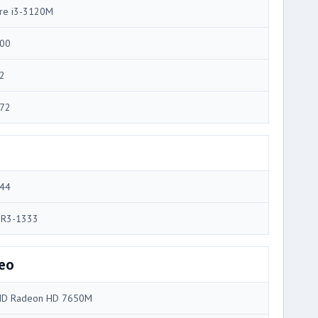
re i3-3120M
00
2
72
44
R3-1333
eo
D Radeon HD 7650M