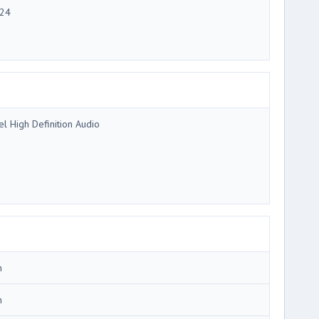
24
tel High Definition Audio
m
m