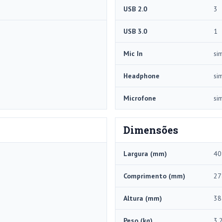
USB 2.0
3
USB 3.0
1
Mic In
si
Headphone
si
Microfone
si
Dimensões
Largura (mm)
40
Comprimento (mm)
27
Altura (mm)
38
Peso (kg)
3.