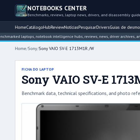
NOTEBOOKS CENTER
Benchmarks, reviews, laptop news, drivers, and disassembly guid
Home
Catálogo
Hub
Review
Notícias
Pesquisar
Drivers
Guias de desm
ed laptops, notebook intelligence hubs, reviews, news, driver archives, and dis
Home
/
Sony
/
Sony VAIO SV-E 1713M1R /W
FICHA DO LAPTOP
Sony VAIO SV-E 171
Benchmark data, technical specifications, and photo refe