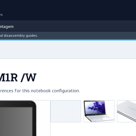
es
ontagem
assembly guides.
3M1R /W
rences for this notebook configuration.