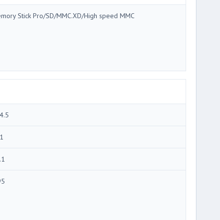
mory Stick Pro/SD/MMC.XD/High speed MMC
4.5
1
.1
95