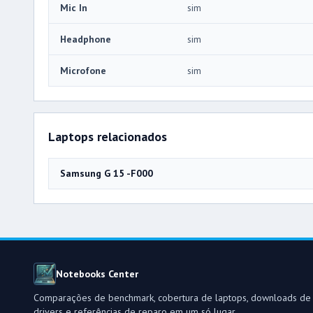
Mic In
sim
Headphone
sim
Microfone
sim
Laptops relacionados
Samsung G 15 -F000
Notebooks Center
Comparações de benchmark, cobertura de laptops, downloads de
drivers e referências de reparo em um só lugar.