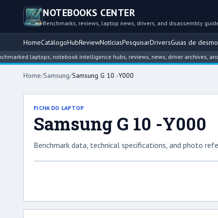
NOTEBOOKS CENTER
Benchmarks, reviews, laptop news, drivers, and disassembly guid
Home
Catálogo
Hub
Review
Notícias
Pesquisar
Drivers
Guias de desm
ed laptops, notebook intelligence hubs, reviews, news, driver archives, and dis
Home
/
Samsung
/
Samsung G 10 -Y000
FICHA DO LAPTOP
Samsung G 10 -Y000
Benchmark data, technical specifications, and photo refe