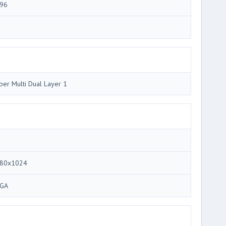
96
per Multi Dual Layer 1
80x1024
GA