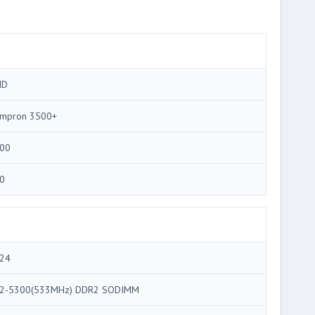
MD
mpron 3500+
00
0
24
2-5300(533MHz) DDR2 SODIMM