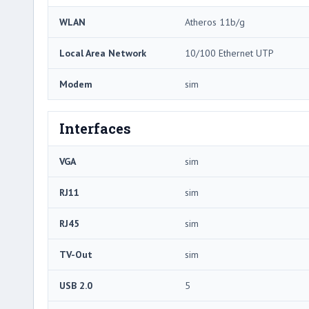
WLAN
Atheros 11b/g
Local Area Network
10/100 Ethernet UTP
Modem
sim
Interfaces
VGA
sim
RJ11
sim
RJ45
sim
TV-Out
sim
USB 2.0
5