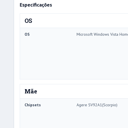
Especificações
OS
OS
Microsoft Windows Vista Hom
Mãe
Chipsets
Agere SV92A1(Scorpio)