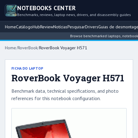
NOTEBOOKS CENTER
Benchmarks, reviews, laptop news, drivers, and disassembly guides
Home
Catálogo
Hub
Review
Notícias
Pesquisar
Drivers
Guias de desmontag
Browse benchmarked laptops, notebook int
Home
/
RoverBook
/
RoverBook Voyager H571
FICHA DO LAPTOP
RoverBook Voyager H571
Benchmark data, technical specifications, and photo
references for this notebook configuration.