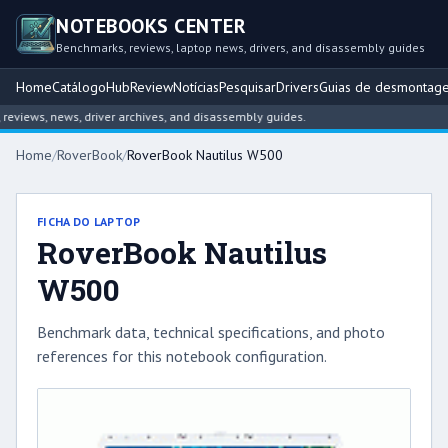
NOTEBOOKS CENTER
Benchmarks, reviews, laptop news, drivers, and disassembly guides
Home
Catálogo
Hub
Review
Notícias
Pesquisar
Drivers
Guias de desmontag
views, news, driver archives, and disassembly guides.
Home
/
RoverBook
/
RoverBook Nautilus W500
FICHA DO LAPTOP
RoverBook Nautilus
W500
Benchmark data, technical specifications, and photo
references for this notebook configuration.