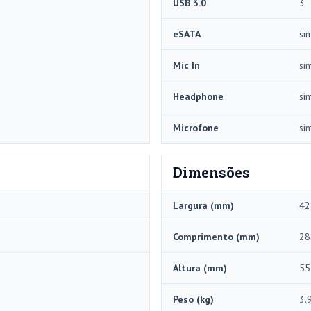
USB 3.0
3
eSATA
si
Mic In
si
Headphone
si
Microfone
si
Dimensões
Largura (mm)
42
Comprimento (mm)
28
Altura (mm)
55
Peso (kg)
3.