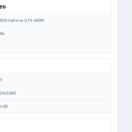
eo
IDIA GeForce GTX 680M
96
.3
20x1080
ll HD