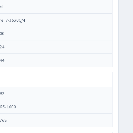
el
re i7-3630QM
00
24
44
92
R3-1600
768