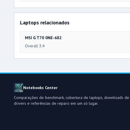
Laptops relacionados
MSI G T70 0NE-682
Overall 3.4
Notebooks Center
Comparações de benchmark, cobertura de laptops, downloads de
drivers e referências de reparo em um só lugar.