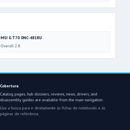
MSI G T70 0NC-481RU
Overall 2.8
Cobertura
Catalog pages, hub dossiers, reviews, news, drivers, and
disassembly guides are available from the main navigation.
Use a busca para ir diretamente às fichas de notebooks e às
páginas de referência.