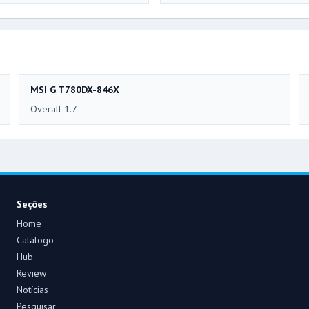
MSI G T780DX-846X
Overall 1.7
Seções
Home
Catálogo
Hub
Review
Notícias
Pesquisar