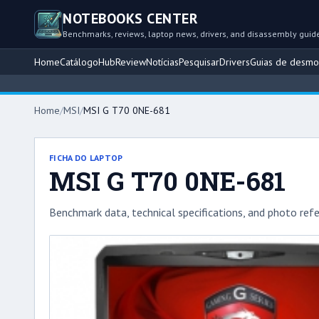
NOTEBOOKS CENTER
Benchmarks, reviews, laptop news, drivers, and disassembly guid
Home
Catálogo
Hub
Review
Notícias
Pesquisar
Drivers
Guias de desm
Home
/
MSI
/
MSI G T70 0NE-681
FICHA DO LAPTOP
MSI G T70 0NE-681
Benchmark data, technical specifications, and photo refe