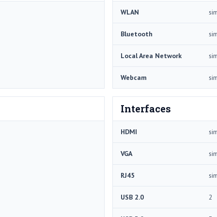
WLAN
si
Bluetooth
si
Local Area Network
si
Webcam
si
Interfaces
HDMI
si
VGA
si
RJ45
si
USB 2.0
2