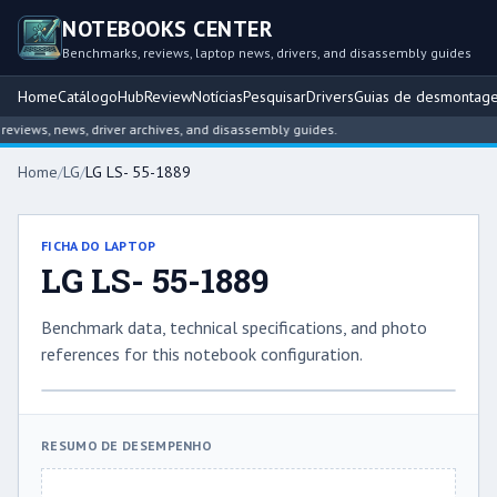
NOTEBOOKS CENTER
Benchmarks, reviews, laptop news, drivers, and disassembly guides
Home
Catálogo
Hub
Review
Notícias
Pesquisar
Drivers
Guias de desmontag
views, news, driver archives, and disassembly guides.
Home
/
LG
/
LG LS- 55-1889
FICHA DO LAPTOP
LG LS- 55-1889
Benchmark data, technical specifications, and photo
references for this notebook configuration.
RESUMO DE DESEMPENHO