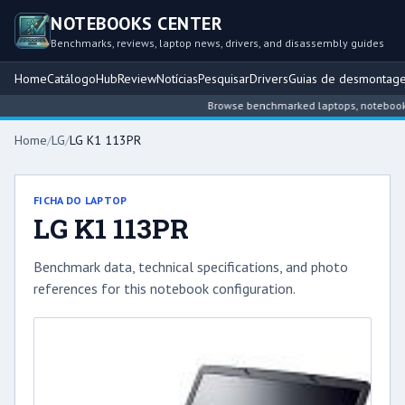
NOTEBOOKS CENTER
Benchmarks, reviews, laptop news, drivers, and disassembly guides
Home
Catálogo
Hub
Review
Notícias
Pesquisar
Drivers
Guias de desmontag
Browse benchmarked laptops, notebook int
Home
/
LG
/
LG K1 113PR
FICHA DO LAPTOP
LG K1 113PR
Benchmark data, technical specifications, and photo
references for this notebook configuration.