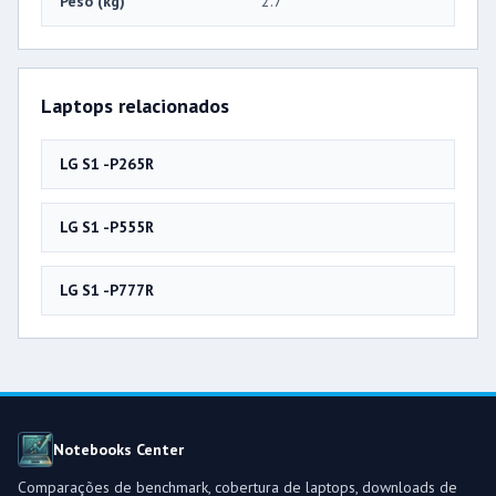
Peso (kg)
2.7
Laptops relacionados
LG S1 -P265R
LG S1 -P555R
LG S1 -P777R
Notebooks Center
Comparações de benchmark, cobertura de laptops, downloads de