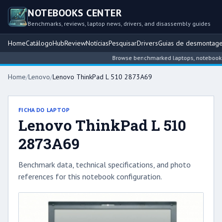
NOTEBOOKS CENTER
Benchmarks, reviews, laptop news, drivers, and disassembly guides
Home
Catálogo
Hub
Review
Notícias
Pesquisar
Drivers
Guias de desmontag
Browse benchmarked laptops, notebook inte
Home
/
Lenovo
/
Lenovo ThinkPad L 510 2873A69
FICHA DO LAPTOP
Lenovo ThinkPad L 510
2873A69
Benchmark data, technical specifications, and photo
references for this notebook configuration.