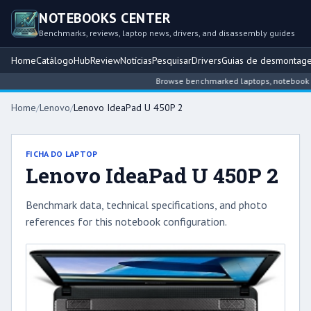
NOTEBOOKS CENTER
Benchmarks, reviews, laptop news, drivers, and disassembly guides
Home
Catálogo
Hub
Review
Notícias
Pesquisar
Drivers
Guias de desmontag
Browse benchmarked laptops, notebook inte
Home
/
Lenovo
/
Lenovo IdeaPad U 450P 2
FICHA DO LAPTOP
Lenovo IdeaPad U 450P 2
Benchmark data, technical specifications, and photo
references for this notebook configuration.