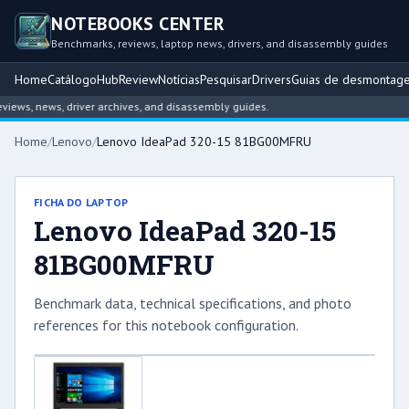
NOTEBOOKS CENTER
Benchmarks, reviews, laptop news, drivers, and disassembly guides
Home
Catálogo
Hub
Review
Notícias
Pesquisar
Drivers
Guias de desmontag
ews, news, driver archives, and disassembly guides.
Home
/
Lenovo
/
Lenovo IdeaPad 320-15 81BG00MFRU
FICHA DO LAPTOP
Lenovo IdeaPad 320-15
81BG00MFRU
Benchmark data, technical specifications, and photo
references for this notebook configuration.