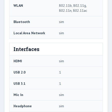
WLAN
802.11b, 802.11g,
802.11n, 802.11ac
Bluetooth
sim
Local Area Network
sim
Interfaces
HDMI
sim
USB 2.0
1
USB 3.1
1
Mic In
sim
Headphone
sim