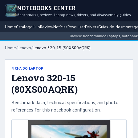
NOTEBOOKS CENTER
Benchmarks, reviews, laptop news, drivers, and disassembly guides
Home
Catálogo
Hub
Review
Notícias
Pesquisar
Drivers
Guias de desmontag
Browse benchmarked laptops, notebook inte
Home
/
Lenovo
/
Lenovo 320-15 (80XS00AQRK)
FICHA DO LAPTOP
Lenovo 320-15
(80XS00AQRK)
Benchmark data, technical specifications, and photo
references for this notebook configuration.