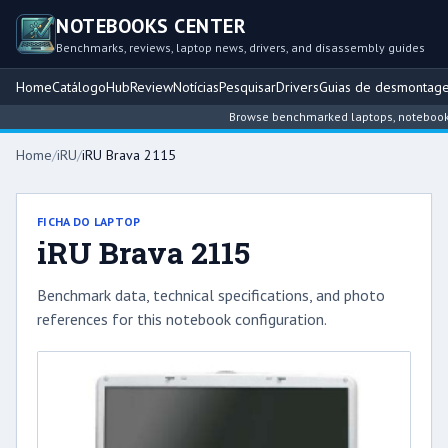
NOTEBOOKS CENTER
Benchmarks, reviews, laptop news, drivers, and disassembly guides
Home
Catálogo
Hub
Review
Notícias
Pesquisar
Drivers
Guias de desmontag
Browse benchmarked laptops, notebook int
Home
/
iRU
/
iRU Brava 2115
FICHA DO LAPTOP
iRU Brava 2115
Benchmark data, technical specifications, and photo
references for this notebook configuration.