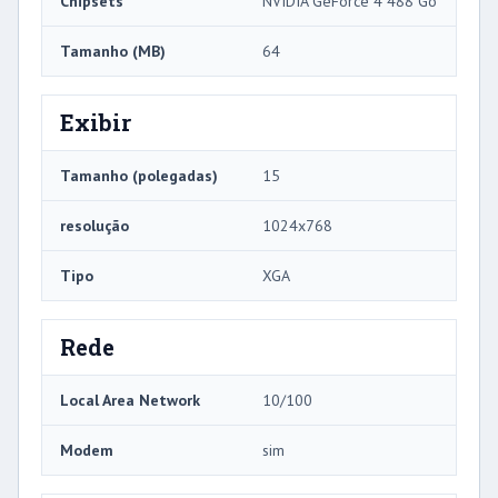
Chipsets
NVIDIA GeForce 4 488 Go
Tamanho (MB)
64
Exibir
Tamanho (polegadas)
15
resolução
1024x768
Tipo
XGA
Rede
Local Area Network
10/100
Modem
sim