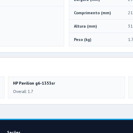
Comprimento (mm)
21
Altura (mm)
31
Peso (kg)
1.
HP Pavilion g6-1353sr
Overall 1.7
Seções