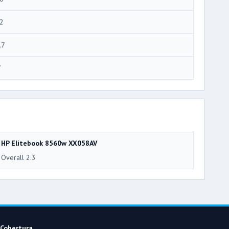
2
.7
7
HP Elitebook 8560w XX058AV
Overall 2.3
Cobertura