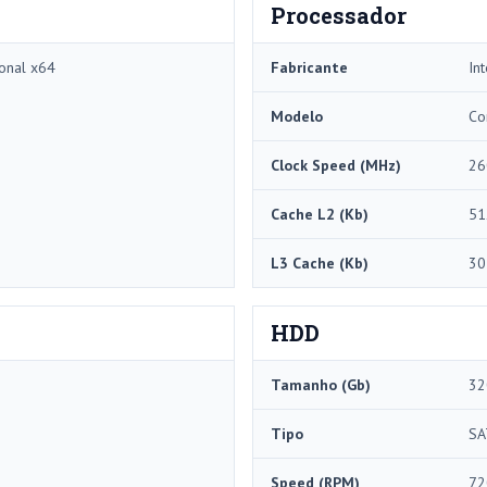
Processador
onal x64
Fabricante
Int
Modelo
Co
Clock Speed ​​(MHz)
26
Cache L2 (Kb)
51
L3 Cache (Kb)
30
HDD
Tamanho (Gb)
32
Tipo
SA
Speed ​​(RPM)
72