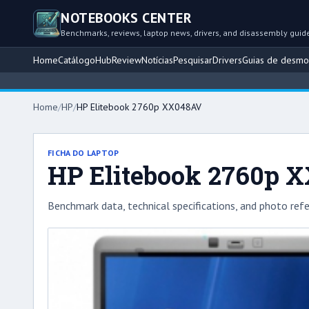
NOTEBOOKS CENTER
Benchmarks, reviews, laptop news, drivers, and disassembly guid
Home
Catálogo
Hub
Review
Notícias
Pesquisar
Drivers
Guias de desm
Home
/
HP
/
HP Elitebook 2760p XX048AV
FICHA DO LAPTOP
HP Elitebook 2760p 
Benchmark data, technical specifications, and photo refe