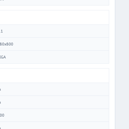
.1
80x800
XGA
m
m
00
m