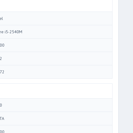
el
re i5-2540M
00
2
72
0
TA
00