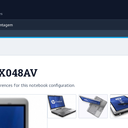
es
ontagem
XX048AV
rences for this notebook configuration.