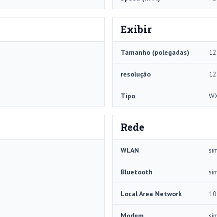
Exibir
Tamanho (polegadas)
12
resolução
12
Tipo
W
Rede
WLAN
si
Bluetooth
si
Local Area Network
10
Modem
si