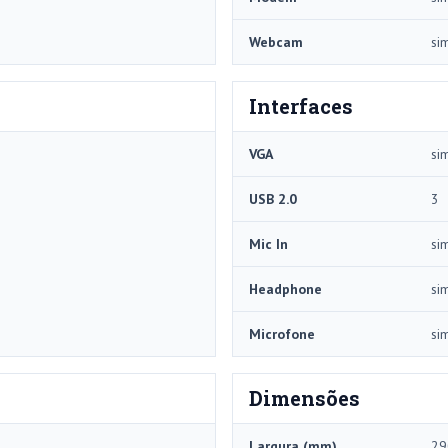
Webcam
si
Interfaces
VGA
si
USB 2.0
3
Mic In
si
Headphone
si
Microfone
si
Dimensões
Largura (mm)
29