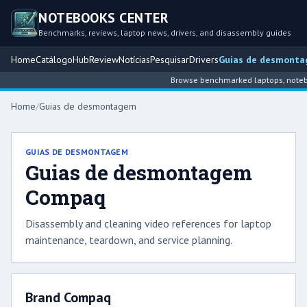
NOTEBOOKS CENTER
Benchmarks, reviews, laptop news, drivers, and disassembly guides
Home
Catálogo
Hub
Review
Notícias
Pesquisar
Drivers
Guias de desmont
Browse benchmarked laptops, noteboo
Home
/
Guias de desmontagem
GUIAS DE DESMONTAGEM
Guias de desmontagem
Compaq
Disassembly and cleaning video references for laptop
maintenance, teardown, and service planning.
Brand Compaq