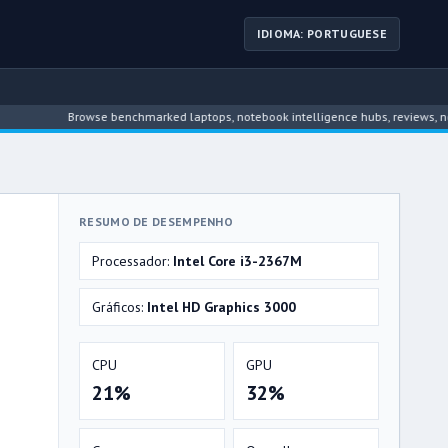
IDIOMA: PORTUGUESE
Browse benchmarked laptops, notebook intelligence hubs, reviews, news, dr
RESUMO DE DESEMPENHO
Processador:
Intel Core i3-2367M
Gráficos:
Intel HD Graphics 3000
CPU
GPU
21%
32%