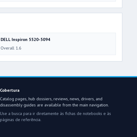
DELL Inspiron 5520-5094
Overall 1.6
Cobertura
Catalog pages, hub dossiers, reviews, news, drivers, and
disassembly guides are available from the main navigation.
Use a busca para ir diretamente às fichas de notebooks e às
páginas de referência.