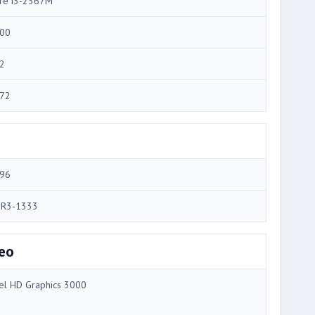
re i3-2367M
00
2
72
96
R3-1333
eo
tel HD Graphics 3000