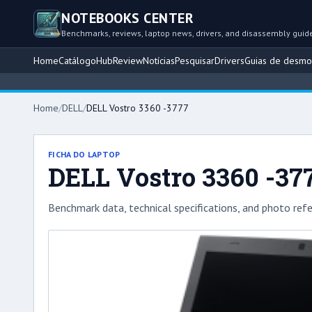
NOTEBOOKS CENTER
Benchmarks, reviews, laptop news, drivers, and disassembly guid
Home
Catálogo
Hub
Review
Notícias
Pesquisar
Drivers
Guias de desm
Home
/
DELL
/
DELL Vostro 3360 -3777
FICHA DO LAPTOP
DELL Vostro 3360 -37
Benchmark data, technical specifications, and photo refe