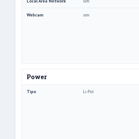
Local Area Network
sim
Webcam
sim
Power
Tipo
Li-Pol