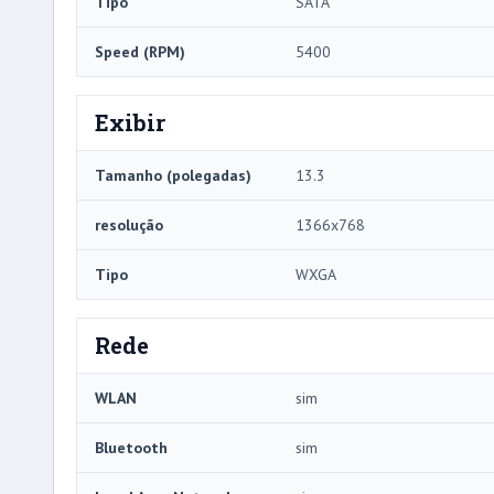
Tipo
SATA
Speed ​​(RPM)
5400
Exibir
Tamanho (polegadas)
13.3
resolução
1366x768
Tipo
WXGA
Rede
WLAN
sim
Bluetooth
sim