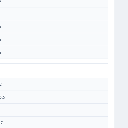
m
m
m
m
2
3.5
67