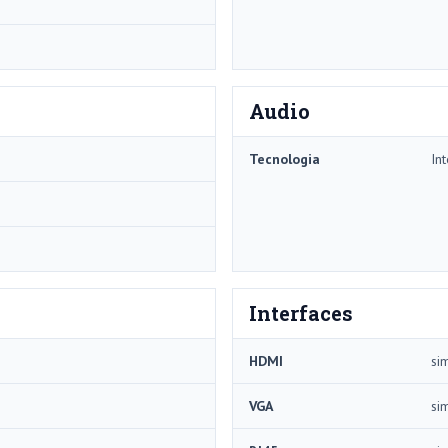
Audio
Tecnologia
In
Interfaces
HDMI
si
VGA
si