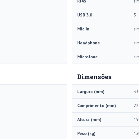
RJ45
si
USB 3.0
3
Mic In
si
Headphone
si
Microfone
si
Dimensões
Largura (mm)
33
Comprimento (mm)
22
Altura (mm)
19
Peso (kg)
1.