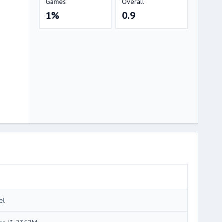
Games
Overall
1%
0.9
el