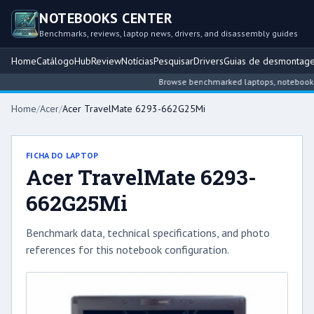
NOTEBOOKS CENTER
Benchmarks, reviews, laptop news, drivers, and disassembly guides
Home
Catálogo
Hub
Review
Notícias
Pesquisar
Drivers
Guias de desmontag
Browse benchmarked laptops, notebook inte
Home
/
Acer
/
Acer TravelMate 6293-662G25Mi
FICHA DO LAPTOP
Acer TravelMate 6293-
662G25Mi
Benchmark data, technical specifications, and photo
references for this notebook configuration.