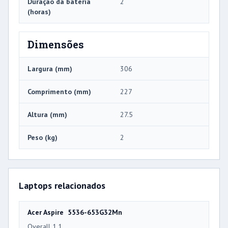
Duração da bateria
2
(horas)
Dimensões
Largura (mm)
306
Comprimento (mm)
227
Altura (mm)
27.5
Peso (kg)
2
Laptops relacionados
Acer Aspire 5536-653G32Mn
Overall 1.1