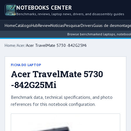
NOTEBOOKS CENTER
Benchmarks, reviews, laptop news, drivers, and disassembly guides
Home
Catálogo
Hub
Review
Notícias
Pesquisar
Drivers
Guias de desmontag
Browse benchmarked laptops, notebook int
Home
/
Acer
/
Acer TravelMate 5730 -842G25Mi
FICHA DO LAPTOP
Acer TravelMate 5730
-842G25Mi
Benchmark data, technical specifications, and photo
references for this notebook configuration.