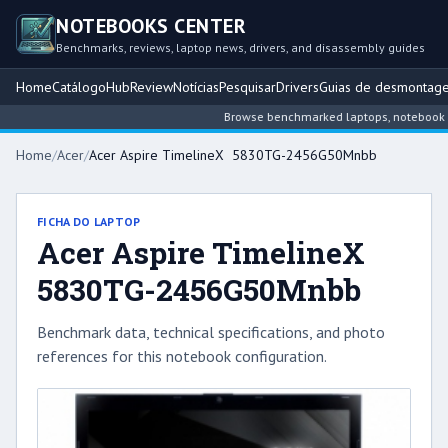
NOTEBOOKS CENTER
Benchmarks, reviews, laptop news, drivers, and disassembly guides
Home
Catálogo
Hub
Review
Notícias
Pesquisar
Drivers
Guias de desmontag
Browse benchmarked laptops, notebook intel
Home
/
Acer
/
Acer Aspire TimelineX 5830TG-2456G50Mnbb
FICHA DO LAPTOP
Acer Aspire TimelineX
5830TG-2456G50Mnbb
Benchmark data, technical specifications, and photo
references for this notebook configuration.