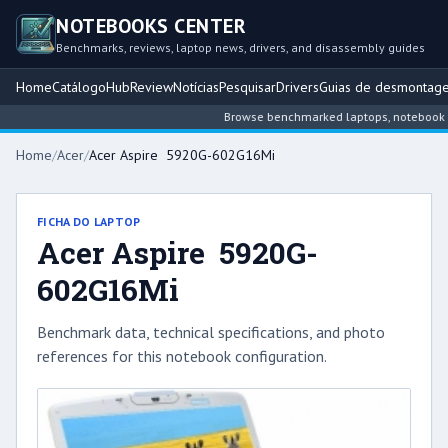
NOTEBOOKS CENTER
Benchmarks, reviews, laptop news, drivers, and disassembly guides
Home
Catálogo
Hub
Review
Notícias
Pesquisar
Drivers
Guias de desmontag
Browse benchmarked laptops, notebook intel
Home
/
Acer
/
Acer Aspire 5920G-602G16Mi
FICHA DO LAPTOP
Acer Aspire 5920G-
602G16Mi
Benchmark data, technical specifications, and photo
references for this notebook configuration.