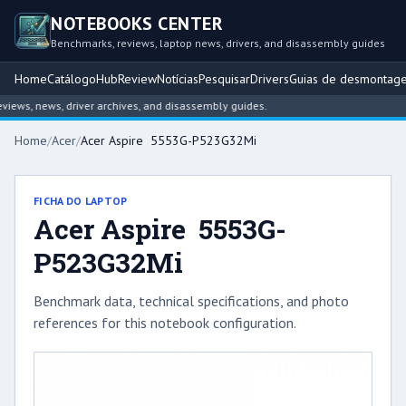
NOTEBOOKS CENTER
Benchmarks, reviews, laptop news, drivers, and disassembly guides
Home
Catálogo
Hub
Review
Notícias
Pesquisar
Drivers
Guias de desmontag
ws, news, driver archives, and disassembly guides.
Home
/
Acer
/
Acer Aspire 5553G-P523G32Mi
FICHA DO LAPTOP
Acer Aspire 5553G-
P523G32Mi
Benchmark data, technical specifications, and photo
references for this notebook configuration.