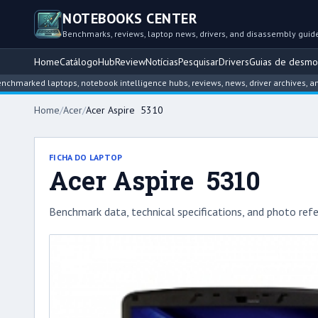
NOTEBOOKS CENTER
Benchmarks, reviews, laptop news, drivers, and disassembly guid
Home
Catálogo
Hub
Review
Notícias
Pesquisar
Drivers
Guias de desm
d laptops, notebook intelligence hubs, reviews, news, driver archives, and disas
Home
/
Acer
/
Acer Aspire 5310
FICHA DO LAPTOP
Acer Aspire 5310
Benchmark data, technical specifications, and photo refe