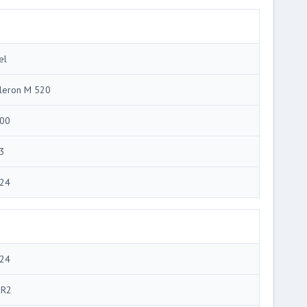
el
leron M 520
00
3
24
24
R2