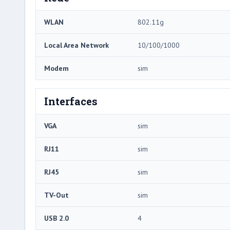
WLAN
802.11g
Local Area Network
10/100/1000
Modem
sim
Interfaces
VGA
sim
RJ11
sim
RJ45
sim
TV-Out
sim
USB 2.0
4