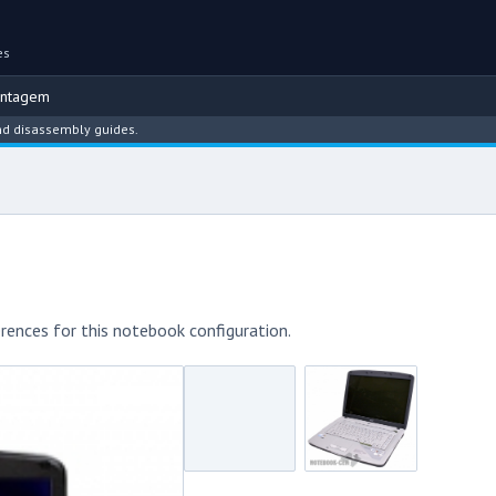
es
ontagem
sembly guides.
rences for this notebook configuration.